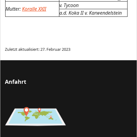
v. Tycoon
Mutter:
Koralle XXII
a.d. Koka II v. Karwendelstein
Zuletzt aktualisiert: 27. Februar 2023
Anfahrt