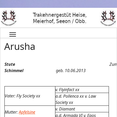
Arusha
Stute
Zu
Schimmel
geb. 10.06.2013
v. Flyinfact xx
Vater: Fly Society xx
a.d. Pollenca xx v. Law
Society xx
v. Diamant
Mutter:
Apfelsine
a.d. Armada VI v. Epos