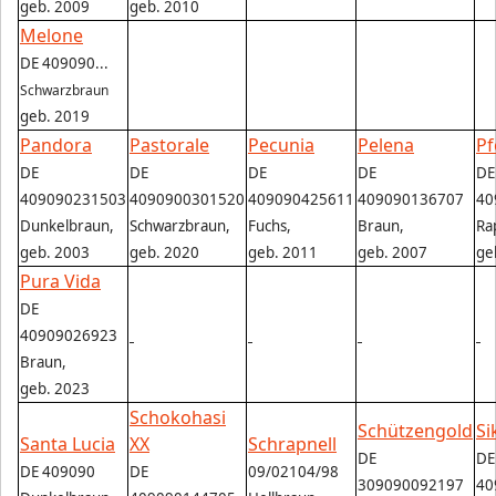
geb. 2009
geb. 2010
Melone
DE 409090...
Schwarzbraun
geb. 2019
Pandora
Pastorale
Pecunia
Pelena
Pf
DE
DE
DE
DE
DE
409090231503
4090900301520
409090425611
409090136707
40
Dunkelbraun,
Schwarzbraun,
Fuchs,
Braun,
Ra
geb. 2003
geb. 2020
geb. 2011
geb. 2007
ge
Pura Vida
DE
40909026923
Braun,
geb. 2023
Schokohasi
Schützengold
Si
Santa Lucia
XX
Schrapnell
DE
DE
DE 409090
DE
09/02104/98
309090092197
40