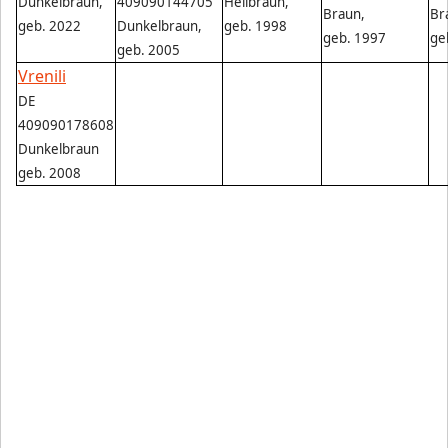
Dunkelbraun,
409090144705
Hellbraun,
Braun,
Br
geb. 2022
Dunkelbraun,
geb. 1998
geb. 1997
ge
geb. 2005
Vrenili
DE
409090178608
Dunkelbraun
geb. 2008