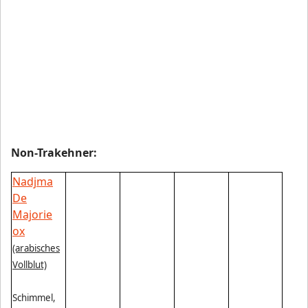
Non-Trakehner:
Nadjma
De
Majorie
ox
(arabisches
Vollblut)
Schimmel,