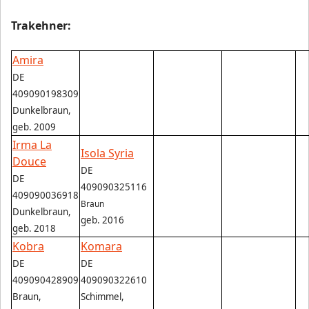
Trakehner:
Amira
DE
409090198309
Dunkelbraun,
geb. 2009
Irma La
Isola Syria
Douce
DE
DE
409090325116
409090036918
Braun
Dunkelbraun,
geb. 2016
geb. 2018
Kobra
Komara
DE
DE
409090428909
409090322610
Braun,
Schimmel,