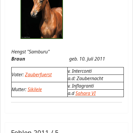
Hengst "Samburu"
Braun
geb. 10. Juli 2011
v. Interconti
Vater:
Zauberfuerst
a.d: Zaubernacht
v. Inflagranti
Mutter:
Sikilele
a.d
Sahara VI
Fohlen 2011 / 5