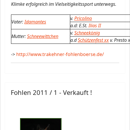
Klimke erfolgreich im Vielseitigkeitssport unterwegs.
v.
Pricolino
Vater:
Idamantes
a.d: E.St.
Ilias II
v.
Schneekönig
Mutter:
Schneewittchen
a.d
Schützenfest xx
v. Presto 
->
http://www.trakehner-fohlenboerse.de/
Fohlen 2011 / 1 - Verkauft !