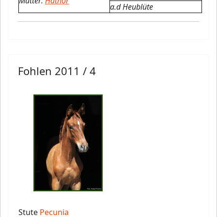
Mutter:
Hathor
a.d Heublüte
Fohlen 2011 / 4
Stute
Pecunia