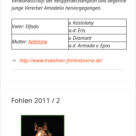
Verwandtschaft der Reitpferdechampion und begehrte
junge Vererber Amadelio hervorgegangen.
v. Kostolany
Vater: Elfado
a.d: Eris
v. Diamant
Mutter:
Apfelsine
a.d Armada v. Epos
->
http://www.trakehner-fohlenboerse.de/
Fohlen 2011 / 2