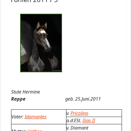
Stute Hermine
Rappe
geb.
25.Juni.2011
v.
Pricolino
Vater:
Idamantes
a.d:ESt.
Ilias II
v. Diamant