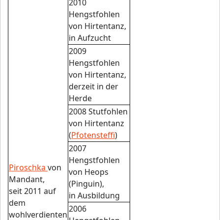
2010
Hengstfohlen
von Hirtentanz,
in Aufzucht
2009
Hengstfohlen
von Hirtentanz,
derzeit in der
Herde
2008 Stutfohlen
von Hirtentanz
(
Pfotensteffi
)
2007
Hengstfohlen
Piroschka
von
von Heops
Mandant,
(Pinguin),
seit 2011 auf
in Ausbildung
dem
2006
wohlverdienten