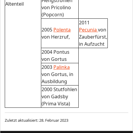
Hengstfohlen
Altenteil
von Pricolino
(Popcorn)
2011
2005
Polenta
Pecunia
von
von Herzruf,
Zauberfürst,
in Aufzucht
2004 Pontus
von Gortus
2003
Palinka
von Gortus, in
Ausbildung
2000 Stutfohlen
von Gadsby
(Prima Vista)
Zuletzt aktualisiert: 28. Februar 2023